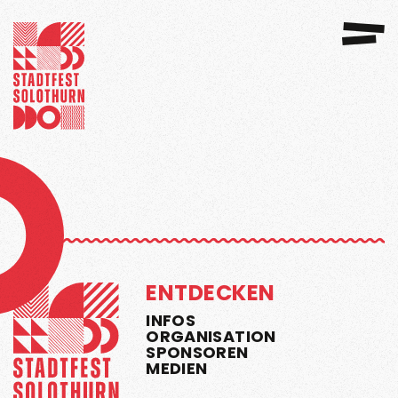
GANISATION
SPONSOREN 2026
ENTDECKEN
INFOS
ORGANISATION
SPONSOREN
MEDIEN