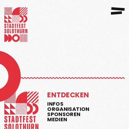
GANISATION
SPONSOREN 2026
ENTDECKEN
INFOS
ORGANISATION
SPONSOREN
MEDIEN