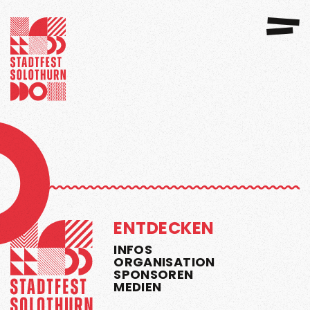
GANISATION
SPONSOREN 2026
ENTDECKEN
INFOS
ORGANISATION
SPONSOREN
MEDIEN