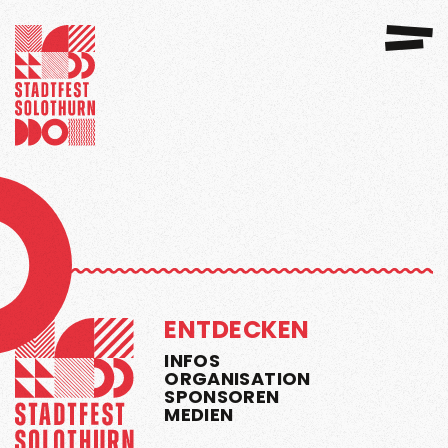
GANISATION
SPONSOREN 2026
ENTDECKEN
INFOS
ORGANISATION
SPONSOREN
MEDIEN