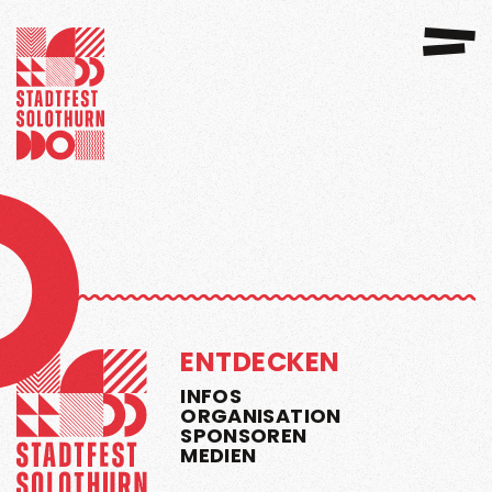
GANISATION
SPONSOREN 2026
ENTDECKEN
INFOS
ORGANISATION
SPONSOREN
MEDIEN