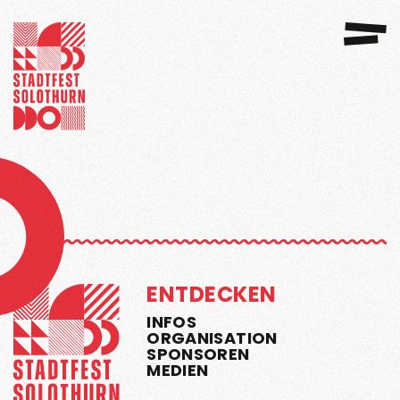
GANISATION
SPONSOREN 2026
ENTDECKEN
INFOS
ORGANISATION
SPONSOREN
MEDIEN