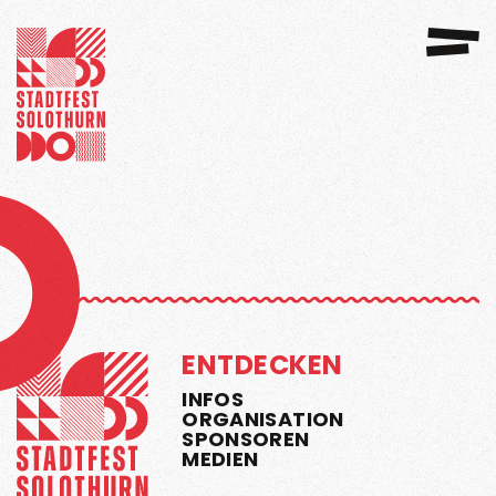
GANISATION
SPONSOREN 2026
ENTDECKEN
INFOS
ORGANISATION
SPONSOREN
MEDIEN