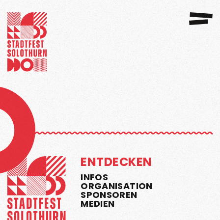
GANISATION
SPONSOREN 2026
ENTDECKEN
INFOS
ORGANISATION
SPONSOREN
MEDIEN