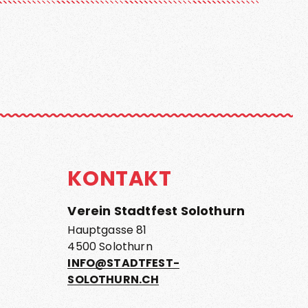
n Sponsoren.
KONTAKT
Verein Stadtfest Solothurn
Hauptgasse 81
4500 Solothurn
INFO@STADTFEST-
SOLOTHURN.CH