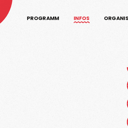
PROGRAMM
INFOS
ORGANI