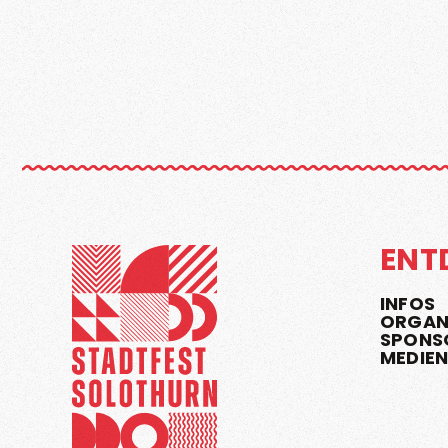
ENT
INFOS
ORGAN
SPONS
MEDIE